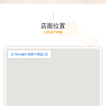
店
面
位
置
L
O
C
A
T
I
O
N