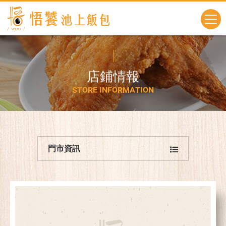
店
鋪
情
報
S
T
O
R
E
I
N
F
O
R
M
A
T
I
O
N
門市資訊