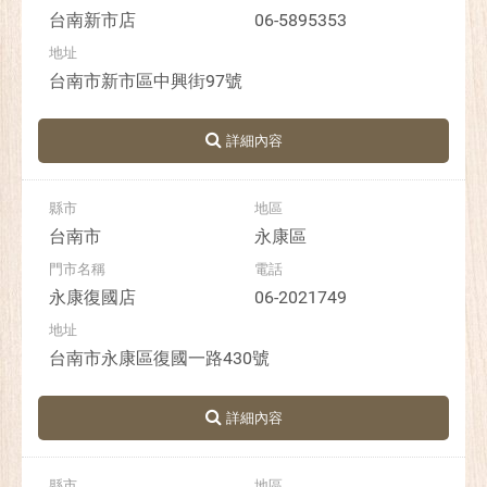
台南新市店
06-5895353
台南市新市區中興街97號
台南市
永康區
永康復國店
06-2021749
台南市永康區復國一路430號