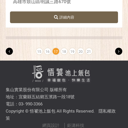
高雄市鼓山區明誠三路670號
15
16
17
18
19
20
21
集山實業股份有限公司 版權所有
地址：宜蘭縣五結鄉五濱路一段18號
電話：03- 990-3366
Copyright © 悟饕池上飯包 All Rights Reserved.
隱私權政
策
網頁設計
│ 鉅潞科技