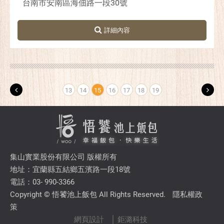
台南市安南區海佃路一段30號
13
14
15
16
17
18
19
集山實業股份有限公司 版權所有
地址：宜蘭縣五結鄉五濱路一段18號
電話：03- 990-3366
Copyright © 悟饕池上飯包 All Rights Reserved.
隱私權政
策
網頁設計
│ 鉅潞科技