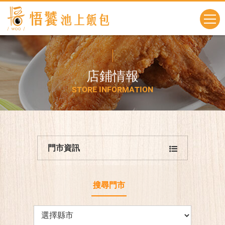
店
鋪
情
報
S
T
O
R
E
I
N
F
O
R
M
A
T
I
O
N
門市資訊
搜尋門市