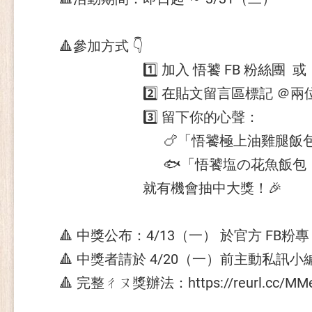
🔺參加方式 👇
1️⃣ 加入 悟饕 FB 粉絲團 或 悟
2️⃣ 在貼文留言區標記 ＠兩
3️⃣ 留下你的心聲：
🍗「悟饕極上油雞腿飯包，
🐟「悟饕塩の花魚飯包，
就有機會抽中大獎！🎉
🔺 中獎公布：4/13（一） 於官方 FB粉專 
🔺 中獎者請於 4/20（一）前主動私
🔺 完整ㄔㄡ獎辦法：https://reurl.cc/MM