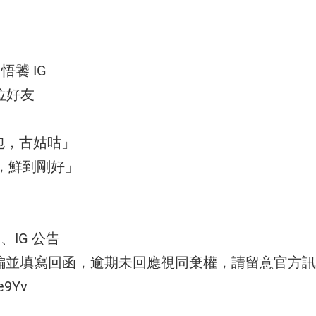
饕 IG
位好友
古姑咕」
鮮到剛好」
、IG 公告
訊小編並填寫回函，逾期未回應視同棄權，請留意官方
e9Yv