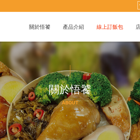
關於悟饕
產品介紹
線上訂飯包
關
於
悟
饕
A
B
O
U
T