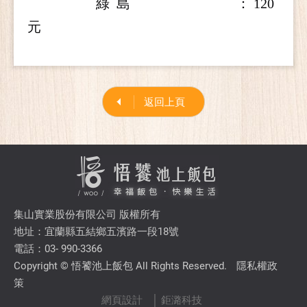
綠 島 ：
120
元
返回上頁
集山實業股份有限公司 版權所有
地址：宜蘭縣五結鄉五濱路一段18號
電話：03- 990-3366
Copyright © 悟饕池上飯包 All Rights Reserved.
隱私權政
策
網頁設計
│ 鉅潞科技