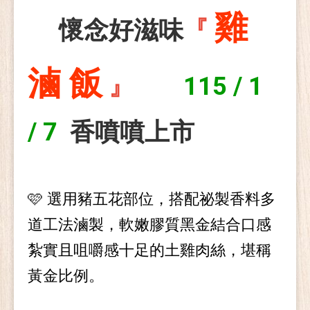
雞
懷念好滋味
『
滷 飯
』
115
/
1
/ 7
香噴噴上市
🩷
選用豬五花部位，搭配祕製香料多
道工法滷製，軟嫩膠質黑金
結合
口感
紮實且咀嚼感十足
的土雞肉絲，堪稱
黃金比例。