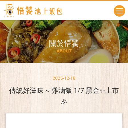
關
於
悟
饕
A
B
O
U
T
2025-12-18
傳統好滋味 ~ 雞滷飯 1/7 黑金✨上市
🎉