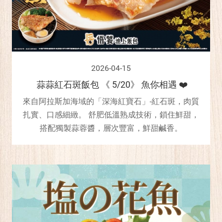
2026-04-15
蒜蒜紅石斑飯包 《 5/20》 魚你相遇 ❤️
來自阿拉斯加海域的「深海紅寶石」-紅石斑，肉質
扎實、口感細緻。 舒肥低溫熟成技術，鎖住鮮甜，
搭配獨製蒜蓉醬，層次豐富，鮮甜鹹香。