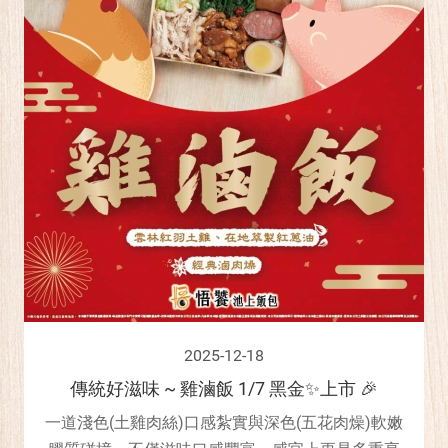
2025-12-18
傳統好滋味 ~ 雞滷飯 1/7 黑金✨上市 🎉
一道淺色(土雞肉絲)口感紮實與深色(五花肉燥)軟嫩