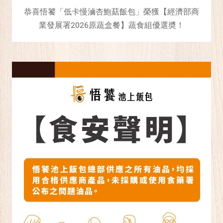
恭喜悟饕「低卡慢滷杏鮑菇飯包」榮獲【經濟部商
業發展署2026原蔬盒餐】蔬食組優選奬！