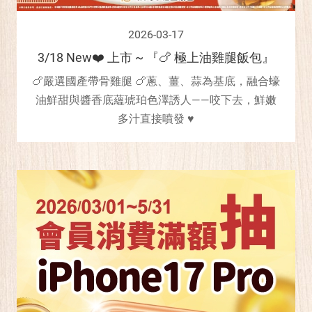
2026-03-17
3/18 New❤️ 上市 ~ 『🍗 極上油雞腿飯包』
🍗嚴選國產帶骨雞腿 🍗蔥、薑、蒜為基底，融合蠔
油鮮甜與醬香底蘊琥珀色澤誘人——咬下去，鮮嫩
多汁直接噴發 ♥️