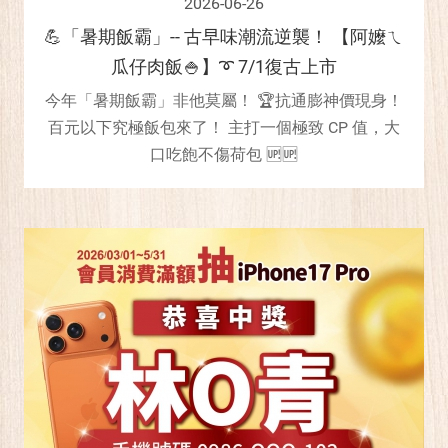
2026-06-26
💪「暑期飯霸」-- 古早味潮流逆襲！ 【阿嬤ㄟ
瓜仔肉飯🍚】➰ 7/1復古上市
今年「暑期飯霸」非他莫屬！ 🏆抗通膨神價現身！
百元以下究極飯包來了！ 主打一個極致 CP 值，大
口吃飽不傷荷包 🆙🆙