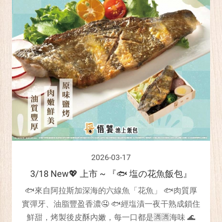
2026-03-17
3/18 New💖 上市 ~ 『🐟 塩の花魚飯包』
🐟來自阿拉斯加深海的六線魚「花魚」 🐟肉質厚
實彈牙、油脂豐盈香濃🤤 🐟經塩漬一夜干熟成鎖住
鮮甜，烤製後皮酥內嫩，每一口都是🈵🈵海味 🌊