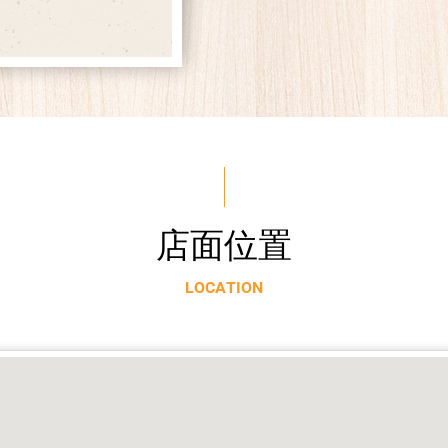
店
面
位
置
L
O
C
A
T
I
O
N