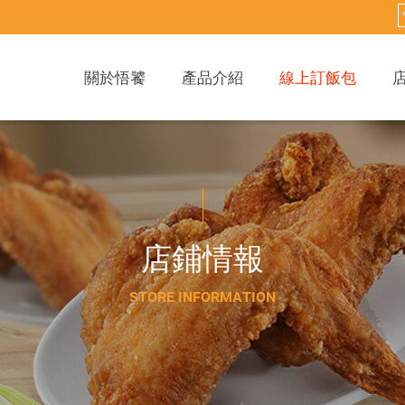
關於悟饕
產品介紹
線上訂飯包
店
鋪
情
報
S
T
O
R
E
I
N
F
O
R
M
A
T
I
O
N