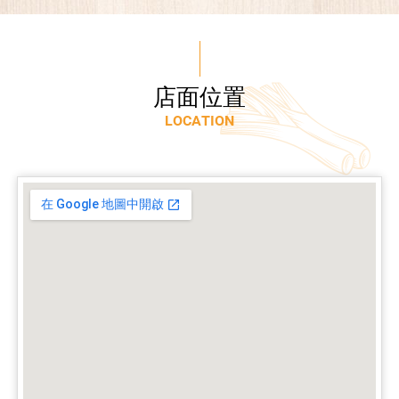
店
面
位
置
L
O
C
A
T
I
O
N