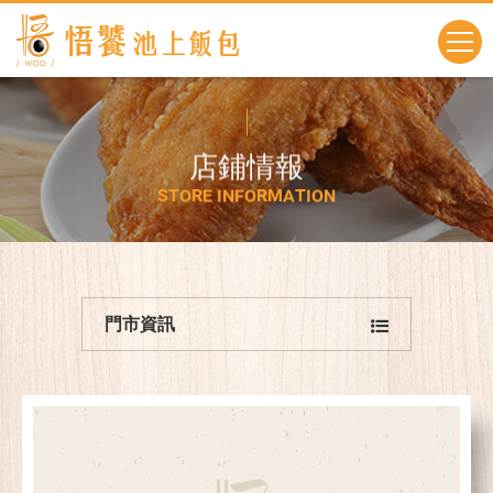
店
鋪
情
報
S
T
O
R
E
I
N
F
O
R
M
A
T
I
O
N
門市資訊