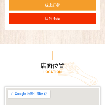
線上訂餐
販售產品
店
面
位
置
L
O
C
A
T
I
O
N