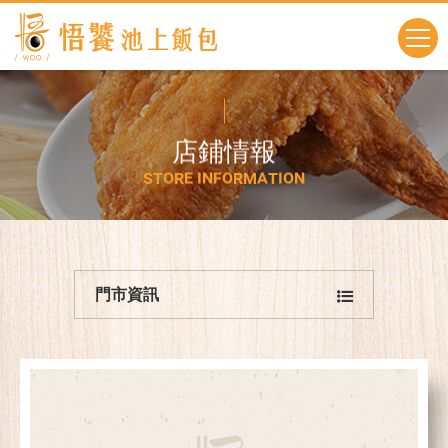
店
鋪
情
報
S
T
O
R
E
I
N
F
O
R
M
A
T
I
O
N
門市資訊