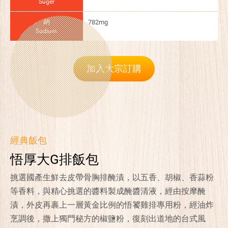
Suger
鈉
782mg
Sodium
加入大宗訂購
經典飯包
悟厚大G排飯包
挑選國產生鮮去皮帶骨胸排醃漬，以五香、胡椒、香蒜粉
等香料，與精心挑選的醬料製成醃醬清液，經由按摩醃
漬，外皮再裹上一層黃金比例的悟饕雞排專用粉，經油炸
烹調後，撒上獨門秘方的椒鹽粉，復刻出道地的台式風