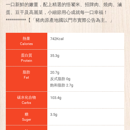
一口新鮮的嫩薑，配上精選的悟饕米、招牌肉、燒肉、滷
蛋、豆干及高麗菜，小細節用心成就每一口幸福！
**********【「豬肉原產地國以門市實際公告為主。」
熱量
742Kcal
Calories
蛋白質
35.3g
Protein
脂肪
20.7g
Fat
反式脂肪 0g
飽和脂肪 2.7g
碳水化合物
103.4g
Carbs
糖
3.5g
Suger