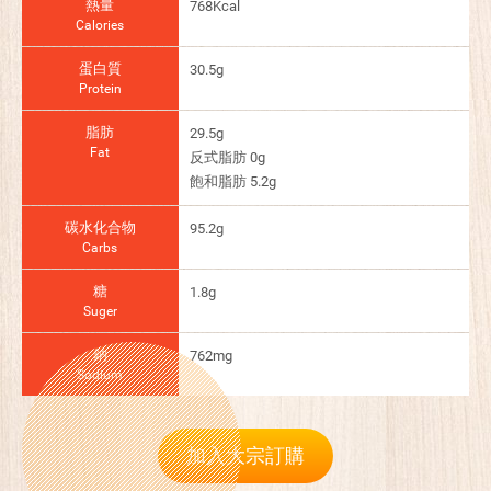
熱量
768Kcal
Calories
蛋白質
30.5g
Protein
脂肪
29.5g
Fat
反式脂肪 0g
飽和脂肪 5.2g
碳水化合物
95.2g
Carbs
糖
1.8g
Suger
鈉
762mg
Sodium
加入大宗訂購