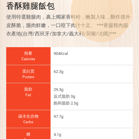
香酥雞腿飯包
使用特選雞腿肉，裹上獨家香料粉，醃製入味，酥炸後外
皮酥脆，腿肉鮮嫩，一口咬下肉汁十足。 ***香腸豬肉腸
衣產地(台灣/西班牙/加拿大/義大利/荷蘭/法國)***
熱量
904Kcal
Calories
蛋白質
62.3g
Protein
脂肪
29.3g
Fat
反式脂肪 0g
飽和脂肪 2.5g
碳水化合物
97.7g
Carbs
糖
4.1g