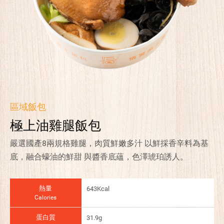
區域飯包
極上油雞腿飯包
嚴選國產8兩規格雞腿，肉質鮮嫩多汁 以鮮採香辛料為基
底，融合蠔油的鮮甜 與醬香底蘊，色澤琥珀誘人。
熱量
643Kcal
Calories
蛋白質
31.9g