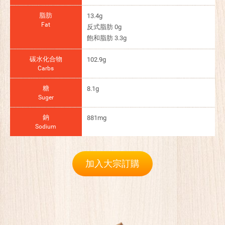
脂肪
13.4g
Fat
反式脂肪 0g
飽和脂肪 3.3g
碳水化合物
102.9g
Carbs
糖
8.1g
Suger
鈉
881mg
Sodium
加入大宗訂購