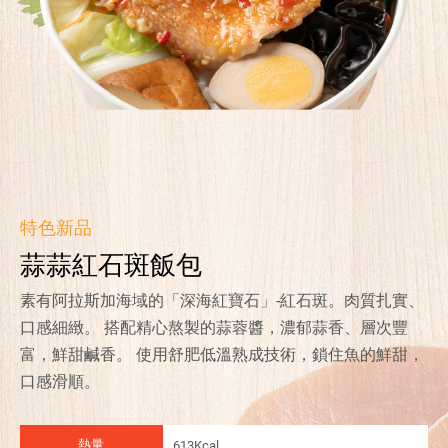
特色新品
蒜蒜紅石斑飯包
素有阿拉斯加海域的「深海紅寶石」-紅石斑。肉質扎實、
口感細緻。 搭配精心熬製的蒜蓉醬，濃郁蒜香、層次豐
富，鮮甜鹹香。 使用舒肥低溫熟成技術，鎖住魚的鮮甜，
口感滑順。
熱量
613Kcal