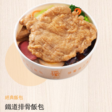
經典飯包
鐵道排骨飯包