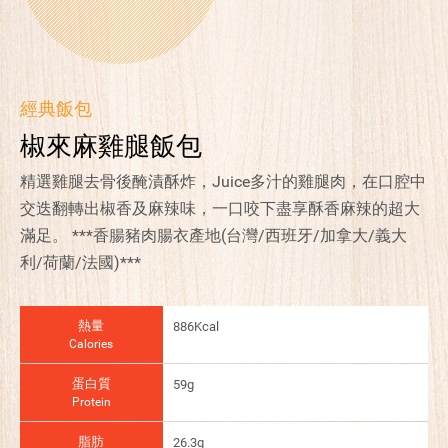
經典飯包
椒來麻雞腿飯包
精選雞腿去骨後醃漬酥炸，Juice多汁的雞腿肉，在口腔中
交迭翻轉出椒香及麻辣味，一口咬下盡享酥香麻辣的超大
滿足。 ***香腸豬肉腸衣產地(台灣/西班牙/加拿大/義大
利/荷蘭/法國)***
熱量
886Kcal
Calories
蛋白質
59g
Protein
脂肪
26.3g