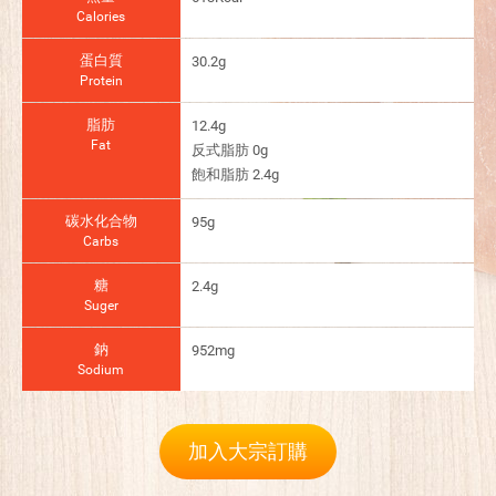
Calories
蛋白質
30.2g
Protein
脂肪
12.4g
Fat
反式脂肪 0g
飽和脂肪 2.4g
碳水化合物
95g
Carbs
糖
2.4g
Suger
鈉
952mg
Sodium
加入大宗訂購