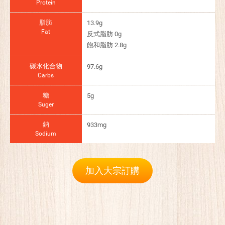
Protein
脂肪
13.9g
Fat
反式脂肪 0g
飽和脂肪 2.8g
碳水化合物
97.6g
Carbs
糖
5g
Suger
鈉
933mg
Sodium
加入大宗訂購