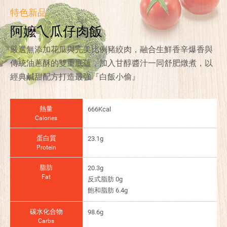
特色新品
阿嬤乀瓜仔肉飯
嚴選無添加花瓜與完美比例豬絞肉，融合生鮮香辛爆香與
傳統油蔥酥的雙重底蘊，加入甘醇醬汁一同舒肥燉煮，以
經典鹹甜配方打造最強『白飯小偷』
熱量
666Kcal
Calories
蛋白質
23.1g
Protein
脂肪
20.3g
Fat
反式脂肪 0g
飽和脂肪 6.4g
碳水化合物
98.6g
Carbs