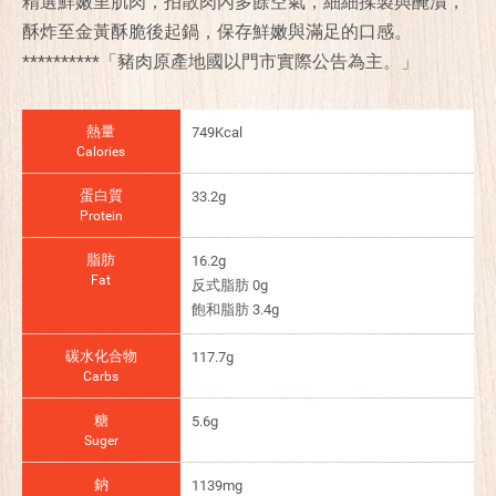
精選鮮嫩里肌肉，拍散肉內多餘空氣，細細揉製與醃漬，
酥炸至金黃酥脆後起鍋，保存鮮嫩與滿足的口感。
**********「豬肉原產地國以門市實際公告為主。」
熱量
749Kcal
Calories
蛋白質
33.2g
Protein
脂肪
16.2g
Fat
反式脂肪 0g
飽和脂肪 3.4g
碳水化合物
117.7g
Carbs
糖
5.6g
Suger
鈉
1139mg