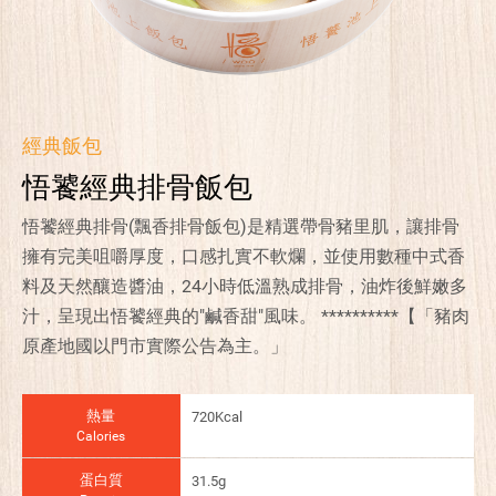
經典飯包
悟饕經典排骨飯包
悟饕經典排骨(飄香排骨飯包)是精選帶骨豬里肌，讓排骨
擁有完美咀嚼厚度，口感扎實不軟爛，並使用數種中式香
料及天然釀造醬油，24小時低溫熟成排骨，油炸後鮮嫩多
汁，呈現出悟饕經典的"鹹香甜"風味。 **********【「豬肉
原產地國以門市實際公告為主。」
熱量
720Kcal
Calories
蛋白質
31.5g