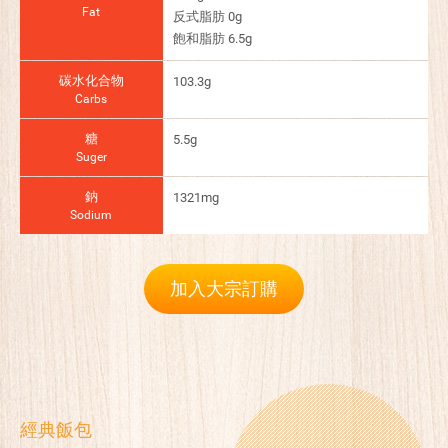
Fat
反式脂肪 0g
飽和脂肪 6.5g
碳水化合物
103.3g
Carbs
糖
5.5g
Suger
鈉
1321mg
Sodium
加入大宗訂購
經典飯包