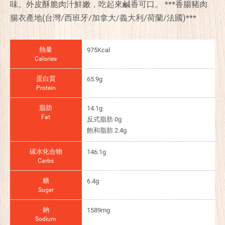
味。外皮酥脆肉汁鮮嫩，吃起來鹹香可口。 ***香腸豬肉
腸衣產地(台灣/西班牙/加拿大/義大利/荷蘭/法國)***
熱量
975Kcal
Calories
蛋白質
65.9g
Protein
脂肪
14.1g
Fat
反式脂肪 0g
飽和脂肪 2.4g
碳水化合物
146.1g
Carbs
糖
6.4g
Suger
鈉
1589mg
Sodium