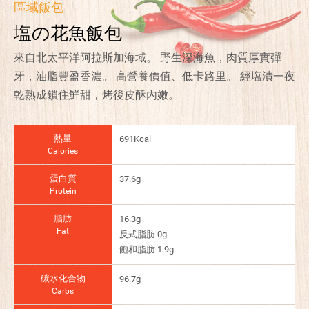
區域飯包
塩の花魚飯包
來自北太平洋阿拉斯加海域。 野生深海魚，肉質厚實彈
牙，油脂豐盈香濃。 高營養價值、低卡路里。 經塩漬一夜
乾熟成鎖住鮮甜，烤後皮酥內嫩。
熱量
691Kcal
Calories
蛋白質
37.6g
Protein
脂肪
16.3g
Fat
反式脂肪 0g
飽和脂肪 1.9g
碳水化合物
96.7g
Carbs