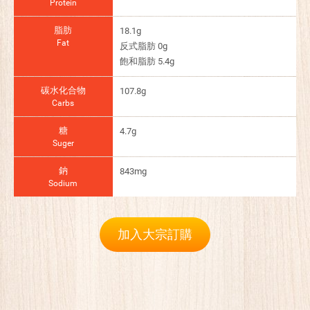
Protein
脂肪
18.1g
Fat
反式脂肪 0g
飽和脂肪 5.4g
碳水化合物
107.8g
Carbs
糖
4.7g
Suger
鈉
843mg
Sodium
加入大宗訂購