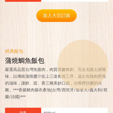
加入大宗訂購
經典飯包
蒲燒鯛魚飯包
嚴選高品質台灣魚腹肉，肉質滑嫩無刺、完全去除土腥雜
味，以傳統蒲燒醬汁佐上三道炙燒工序，逼出魚腹肉肥美
的滋味，讓鮮、甜、香三種美妙口感，在嘴裡快樂的共
舞。***香腸豬肉腸衣產地(台灣/西班牙/加拿大/義大利/荷
蘭/法國)***
熱量
855Kcal