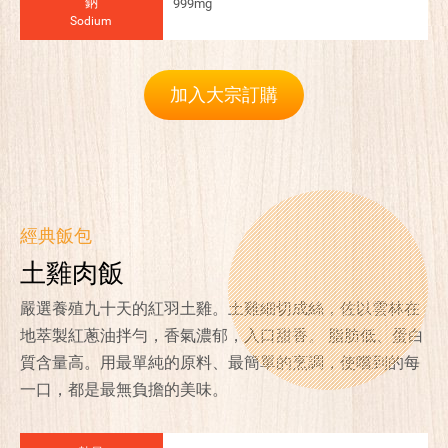
鈉
999mg
Sodium
加入大宗訂購
經典飯包
土雞肉飯
嚴選養殖九十天的紅羽土雞。土雞細切成絲，佐以雲林在
地萃製紅蔥油拌勻，香氣濃郁，入口甜香。 脂肪低、蛋白
質含量高。用最單純的原料、最簡單的烹調，使嚐到的每
一口，都是最無負擔的美味。