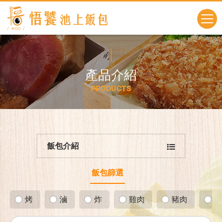
產
品
介
紹
P
R
O
D
U
C
T
S
飯包介紹
飯包篩選
烤
滷
炸
雞肉
豬肉
海