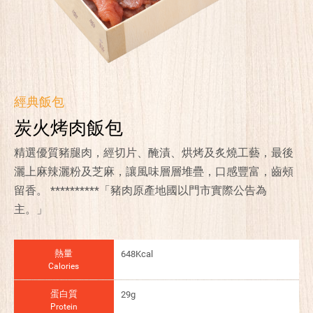
經典飯包
炭火烤肉飯包
精選優質豬腿肉，經切片、醃漬、烘烤及炙燒工藝，最後
灑上麻辣灑粉及芝麻，讓風味層層堆疊，口感豐富，齒頰
留香。 **********「豬肉原產地國以門市實際公告為
主。」
熱量
648Kcal
Calories
蛋白質
29g
Protein