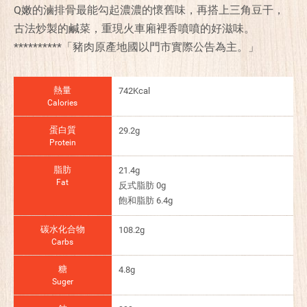
Q嫩的滷排骨最能勾起濃濃的懷舊味，再搭上三角豆干，
古法炒製的鹹菜，重現火車廂裡香噴噴的好滋味。
**********「豬肉原產地國以門市實際公告為主。」
熱量
742Kcal
Calories
蛋白質
29.2g
Protein
脂肪
21.4g
Fat
反式脂肪 0g
飽和脂肪 6.4g
碳水化合物
108.2g
Carbs
糖
4.8g
Suger