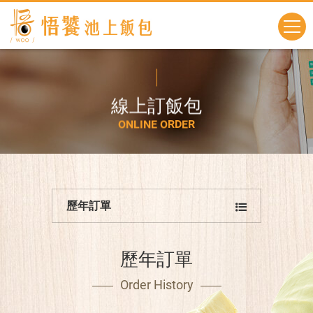
線
上
訂
飯
包
O
N
L
I
N
E
O
R
D
E
R
歷年訂單
歷年訂單
Order History