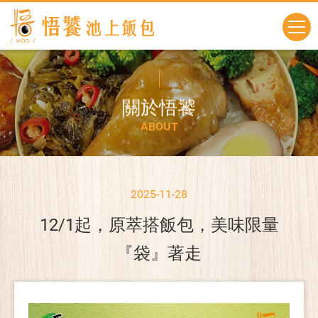
關
於
悟
饕
A
B
O
U
T
2025-11-28
12/1起，原萃搭飯包，美味限量
『袋』著走